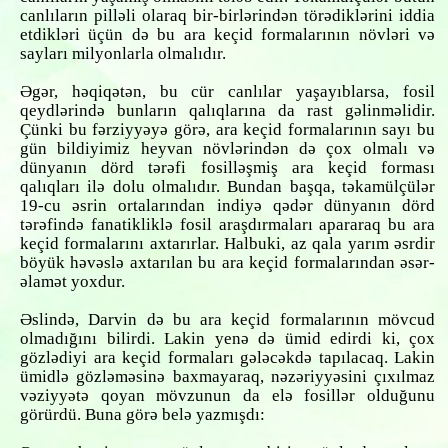
canlıların pilləli olaraq bir-birlərindən törədiklərini iddia
etdikləri üçün də bu ara keçid formalarının növləri və
sayları milyonlarla olmalıdır.
Əgər, həqiqətən, bu cür canlılar yaşayıblarsa, fosil
qeydlərində bunların qalıqlarına da rast gəlinməlidir.
Çünki bu fərziyyəyə görə, ara keçid formalarının sayı bu
gün bildiyimiz heyvan növlərindən də çox olmalı və
dünyanın dörd tərəfi fosilləşmiş ara keçid forması
qalıqları ilə dolu olmalıdır. Bundan başqa, təkamülçülər
19-cu əsrin ortalarından indiyə qədər dünyanın dörd
tərəfində fanatikliklə fosil araşdırmaları apararaq bu ara
keçid formalarını axtarırlar. Halbuki, az qala yarım əsrdir
böyük həvəslə axtarılan bu ara keçid formalarından əsər-
əlamət yoxdur.
Əslində, Darvin də bu ara keçid formalarının mövcud
olmadığını bilirdi. Lakin yenə də ümid edirdi ki, çox
gözlədiyi ara keçid formaları gələcəkdə tapılacaq. Lakin
ümidlə gözləməsinə baxmayaraq, nəzəriyyəsini çıxılmaz
vəziyyətə qoyan mövzunun da elə fosillər olduğunu
görürdü. Buna görə belə yazmışdı: