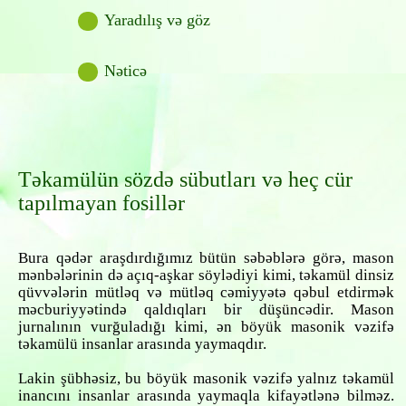
Yaradılış və göz
Nəticə
Təkamülün sözdə sübutları və heç cür
tapılmayan fosillər
Bura qədər araşdırdığımız bütün səbəblərə görə, mason
mənbələrinin də açıq-aşkar söylədiyi kimi, təkamül dinsiz
qüvvələrin mütləq və mütləq cəmiyyətə qəbul etdirmək
məcburiyyətində qaldıqları bir düşüncədir. Mason
jurnalının vurğuladığı kimi, ən böyük masonik vəzifə
təkamülü insanlar arasında yaymaqdır.
Lakin şübhəsiz, bu böyük masonik vəzifə yalnız təkamül
inancını insanlar arasında yaymaqla kifayətlənə bilməz.