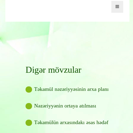
Digər mövzular
Təkamül nəzəriyyəsinin arxa planı
Nəzəriyyənin ortaya atılması
Təkamülün arxasındakı əsas hədəf