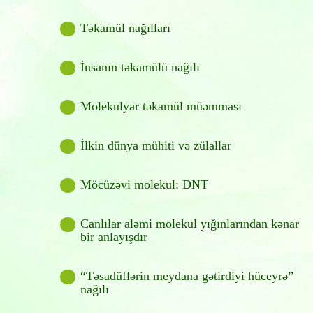
Təkamül nağılları
İnsanın təkamülü nağılı
Molekulyar təkamül müəmması
İlkin dünya mühiti və zülallar
Möcüzəvi molekul: DNT
Canlılar aləmi molekul yığınlarından kənar
bir anlayışdır
“Təsadüflərin meydana gətirdiyi hüceyrə”
nağılı