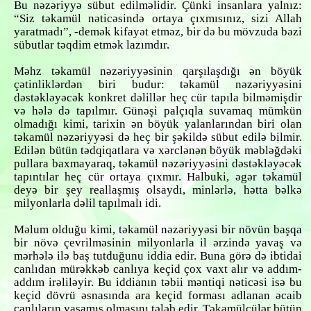
Bu nəzəriyyə sübut edilməlidir. Çünki insanlara yalnız:
“Siz təkamül nəticəsində ortaya çıxmısınız, sizi Allah
yaratmadı”, -demək kifayət etməz, bir də bu mövzuda bəzi
sübutlar təqdim etmək lazımdır.
Məhz təkamül nəzəriyyəsinin qarşılaşdığı ən böyük
çətinliklərdən biri budur: təkamül nəzəriyyəsini
dəstəkləyəcək konkret dəlillər heç cür tapıla bilməmişdir
və hələ də tapılmır. Günəşi palçıqla suvamaq mümkün
olmadığı kimi, tarixin ən böyük yalanlarından biri olan
təkamül nəzəriyyəsi də heç bir şəkildə sübut edilə bilmir.
Edilən bütün tədqiqatlara və xərclənən böyük məbləğdəki
pullara baxmayaraq, təkamül nəzəriyyəsini dəstəkləyəcək
tapıntılar heç cür ortaya çıxmır. Halbuki, əgər təkamül
deyə bir şey reallaşmış olsaydı, minlərlə, hətta bəlkə
milyonlarla dəlil tapılmalı idi.
Məlum olduğu kimi, təkamül nəzəriyyəsi bir növün başqa
bir növə çevrilməsinin milyonlarla il ərzində yavaş və
mərhələ ilə baş tutduğunu iddia edir. Buna görə də ibtidai
canlıdan mürəkkəb canlıya keçid çox vaxt alır və addım-
addım irəliləyir. Bu iddianın təbii məntiqi nəticəsi isə bu
keçid dövrü əsnasında ara keçid forması adlanan əcaib
canlıların yaşamış olmasını tələb edir. Təkamülçülər bütün