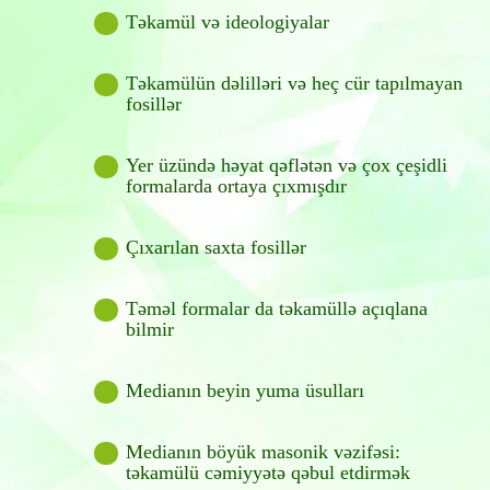
Təkamül və ideologiyalar
Təkamülün dəlilləri və heç cür tapılmayan
fosillər
Yer üzündə həyat qəflətən və çox çeşidli
formalarda ortaya çıxmışdır
Çıxarılan saxta fosillər
Təməl formalar da təkamüllə açıqlana
bilmir
Medianın beyin yuma üsulları
Medianın böyük masonik vəzifəsi:
təkamülü cəmiyyətə qəbul etdirmək