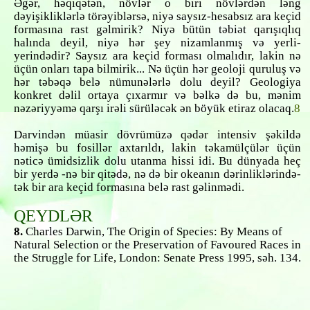
Əgər, həqiqətən, növlər o biri növlərdən ləng
dəyişikliklərlə törəyiblərsə, niyə saysız-hesabsız ara keçid
formasına rast gəlmirik? Niyə bütün təbiət qarışıqlıq
halında deyil, niyə hər şey nizamlanmış və yerli-
yerindədir? Saysız ara keçid forması olmalıdır, lakin nə
üçün onları tapa bilmirik... Nə üçün hər geoloji quruluş və
hər təbəqə belə nümunələrlə dolu deyil? Geologiya
konkret dəlil ortaya çıxarmır və bəlkə də bu, mənim
nəzəriyyəmə qarşı irəli sürüləcək ən böyük etiraz olacaq.
8
Darvindən müasir dövrümüzə qədər intensiv şəkildə
həmişə bu fosillər axtarıldı, lakin təkamülçülər üçün
nəticə ümidsizlik dolu utanma hissi idi. Bu dünyada heç
bir yerdə -nə bir qitədə, nə də bir okeanın dərinliklərində-
tək bir ara keçid formasına belə rast gəlinmədi.
QEYDLƏR
8.
Charles Darwin, The Origin of Species: By Means of
Natural Selection or the Preservation of Favoured Races in
the Struggle for Life, London: Senate Press 1995, səh. 134.