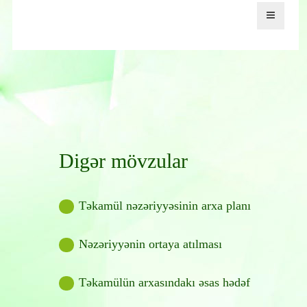
Digər mövzular
Təkamül nəzəriyyəsinin arxa planı
Nəzəriyyənin ortaya atılması
Təkamülün arxasındakı əsas hədəf