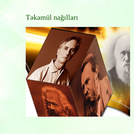
Təkamül nağılları