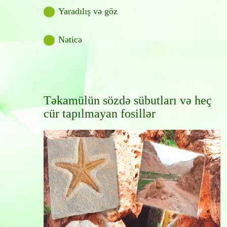
Yaradılış və göz
Nəticə
Təkamülün sözdə sübutları və heç
cür tapılmayan fosillər