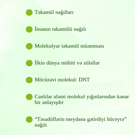
Təkamül nağılları
İnsanın təkamülü nağılı
Molekulyar təkamül müəmması
İlkin dünya mühiti və zülallar
Möcüzəvi molekul: DNT
Canlılar aləmi molekul yığınlarından kənar
bir anlayışdır
“Təsadüflərin meydana gətirdiyi hüceyrə”
nağılı