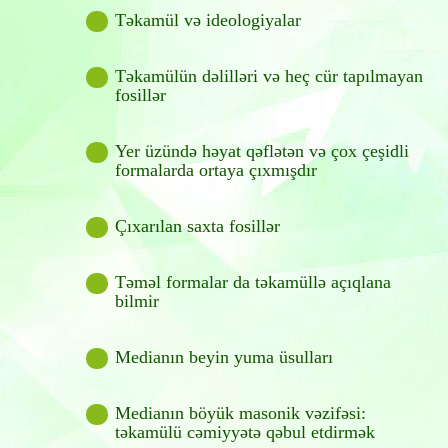
Təkamül və ideologiyalar
Təkamülün dəlilləri və heç cür tapılmayan
fosillər
Yer üzündə həyat qəflətən və çox çeşidli
formalarda ortaya çıxmışdır
Çıxarılan saxta fosillər
Təməl formalar da təkamüllə açıqlana
bilmir
Medianın beyin yuma üsulları
Medianın böyük masonik vəzifəsi:
təkamülü cəmiyyətə qəbul etdirmək