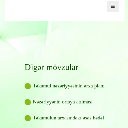
Digər mövzular
Təkamül nəzəriyyəsinin arxa planı
Nəzəriyyənin ortaya atılması
Təkamülün arxasındakı əsas hədəf