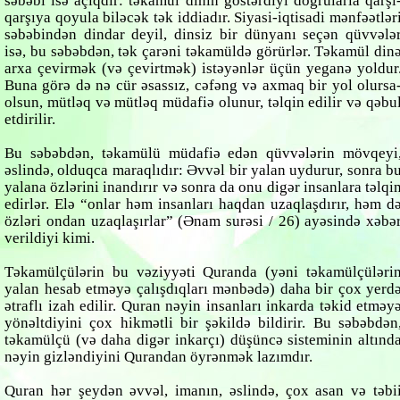
səbəbi isə açıqdır: təkamül dinin göstərdiyi doğrularla qarşı
qarşıya qoyula biləcək tək iddiadır. Siyasi-iqtisadi mənfəətlər
səbəbindən dindar deyil, dinsiz bir dünyanı seçən qüvvələ
isə, bu səbəbdən, tək çarəni təkamüldə görürlər. Təkamül din
arxa çevirmək (və çevirtmək) istəyənlər üçün yeganə yoldur
Buna görə də nə cür əsassız, cəfəng və axmaq bir yol olursa
olsun, mütləq və mütləq müdafiə olunur, təlqin edilir və qəbu
etdirilir.
Bu səbəbdən, təkamülü müdafiə edən qüvvələrin mövqeyi
əslində, olduqca maraqlıdır: Əvvəl bir yalan uydurur, sonra b
yalana özlərini inandırır və sonra da onu digər insanlara təlqi
edirlər. Elə “onlar həm insanları haqdan uzaqlaşdırır, həm d
özləri ondan uzaqlaşırlar” (Ənam surəsi / 26) ayəsində xəbə
verildiyi kimi.
Təkamülçülərin bu vəziyyəti Quranda (yəni təkamülçüləri
yalan hesab etməyə çalışdıqları mənbədə) daha bir çox yerd
ətraflı izah edilir. Quran nəyin insanları inkarda təkid etməy
yönəltdiyini çox hikmətli bir şəkildə bildirir. Bu səbəbdən
təkamülçü (və daha digər inkarçı) düşüncə sisteminin altınd
nəyin gizləndiyini Qurandan öyrənmək lazımdır.
Quran hər şeydən əvvəl, imanın, əslində, çox asan və təbi