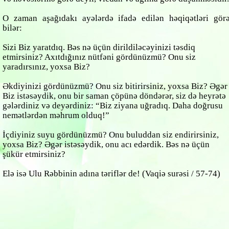
O zaman aşağıdakı ayələrdə ifadə edilən həqiqətləri gör
bilər:
Sizi Biz yaratdıq. Bəs nə üçün dirildiləcəyinizi təsdiq
etmirsiniz? Axıtdığınız nütfəni gördünüzmü? Onu siz
yaradırsınız, yoxsa Biz?
Əkdiyinizi gördünüzmü? Onu siz bitirirsiniz, yoxsa Biz? Əgər
Biz istəsəydik, onu bir saman çöpünə döndərər, siz də heyrətə
gələrdiniz və deyərdiniz: “Biz ziyana uğradıq. Daha doğrusu
nemətlərdən məhrum olduq!”
İçdiyiniz suyu gördünüzmü? Onu buluddan siz endirirsiniz,
yoxsa Biz? Əgər istəsəydik, onu acı edərdik. Bəs nə üçün
şükür etmirsiniz?
Elə isə Ulu Rəbbinin adına təriflər de!
(Vaqiə surəsi / 57-74)