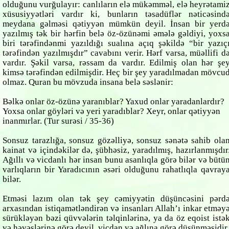
olduğunu vurğulayır: canlıların elə mükəmməl, elə heyrətami
xüsusiyyətləri vardır ki, bunların təsadüflər nəticəsind
meydana gəlməsi qətiyyən mümkün deyil. İnsan bir yerd
yazılmış tək bir hərfin belə öz-özünəmi əmələ gəldiyi, yoxs
biri tərəfindənmi yazıldığı sualına açıq şəkildə “bir yazıç
tərəfindən yazılmışdır” cavabını verir. Hərf varsa, müəllifi d
vardır. Şəkil varsa, rəssam da vardır. Edilmiş olan hər şe
kimsə tərəfindən edilmişdir. Heç bir şey yaradılmadan mövcu
olmaz. Quran bu mövzuda insana belə səslənir:
Bəlkə onlar öz-özünə yaranıblar? Yaxud onlar yaradanlardır?
Yoxsa onlar göyləri və yeri yaradıblar? Xeyr, onlar qətiyyən
inanmırlar.
(Tur surəsi / 35-36)
Sonsuz tarazlığa, sonsuz gözəlliyə, sonsuz sənətə sahib ola
kainat və içindəkilər də, şübhəsiz, yaradılmış, hazırlanmışdır
Ağıllı və vicdanlı hər insan bunu asanlıqla görə bilər və bütü
varlıqların bir Yaradıcının əsəri olduğunu rahatlıqla qavray
bilər.
Etməsi lazım olan tək şey cəmiyyətin düşüncəsini pərd
arxasından istiqamətləndirən və insanları Allah’ı inkar etməy
sürükləyən bəzi qüvvələrin təlqinlərinə, ya da öz eqoist istə
və həvəslərinə görə deyil, vicdan və ağlına görə düşünməsidir.