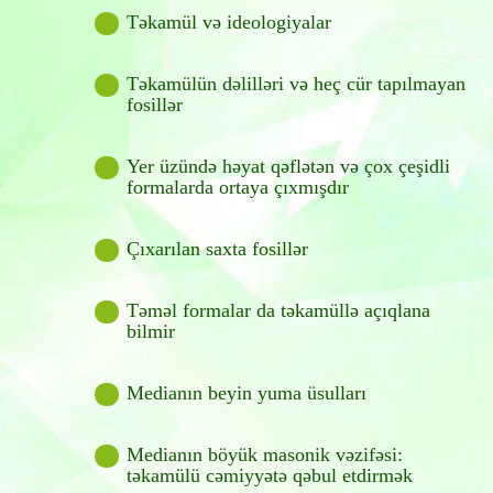
Təkamül və ideologiyalar
Təkamülün dəlilləri və heç cür tapılmayan
fosillər
Yer üzündə həyat qəflətən və çox çeşidli
formalarda ortaya çıxmışdır
Çıxarılan saxta fosillər
Təməl formalar da təkamüllə açıqlana
bilmir
Medianın beyin yuma üsulları
Medianın böyük masonik vəzifəsi:
təkamülü cəmiyyətə qəbul etdirmək