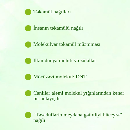
Təkamül nağılları
İnsanın təkamülü nağılı
Molekulyar təkamül müəmması
İlkin dünya mühiti və zülallar
Möcüzəvi molekul: DNT
Canlılar aləmi molekul yığınlarından kənar
bir anlayışdır
“Təsadüflərin meydana gətirdiyi hüceyrə”
nağılı