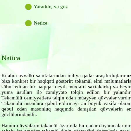
Yaradılış və göz
Nəticə
Nəticə
Kitabın əvvəlki səhifələrindən indiyə qədər araşdırdıqlarımı
bizə konkret bir həqiqəti göstərir: təkamül elmi məlumatlarl
sübut edilən bir həqiqət deyil, müxtəlif saxtakarlıq və beyi
yuma üsulları ilə cəmiyyətə təlqin edilən bir yalandır
Təkamülü cəmiyyətlərə təlqin edən müəyyən qüvvələr vardır
Təkamülü insanlara qəbul etdirməyi ən böyük vəzifə olara
qəbul edən masonluq haqqında danışılan qüvvələrin ə
güclülərindəndir.
Həmin qüvvələrin təkamül üzərində bu qədər dayanmalarını